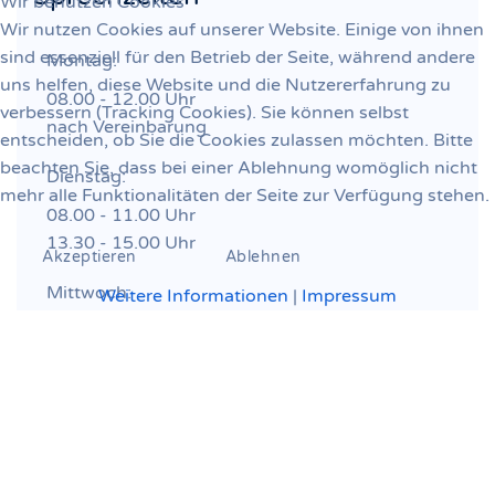
Wir benutzen Cookies
Wir nutzen Cookies auf unserer Website. Einige von ihnen
sind essenziell für den Betrieb der Seite, während andere
Montag:
uns helfen, diese Website und die Nutzererfahrung zu
08.00 - 12.00 Uhr
verbessern (Tracking Cookies). Sie können selbst
nach Vereinbarung
entscheiden, ob Sie die Cookies zulassen möchten. Bitte
beachten Sie, dass bei einer Ablehnung womöglich nicht
Dienstag:
mehr alle Funktionalitäten der Seite zur Verfügung stehen.
08.00 - 11.00 Uhr
13.30 - 15.00 Uhr
Akzeptieren
Ablehnen
Mittwoch:
Weitere Informationen
|
Impressum
OP-Tag
08.00 - 13.00 Uhr
Donnerstag:
14.00 - 18.00 Uhr